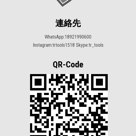
連絡先
WhatsApp:18921990600
Instagram:trtools1518 Skype:tr_tools
QR-Code