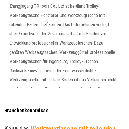
Zhangjiagang TR tools Co., Ltd st berühmt
Trolley-
Werkzeugtasche Hersteller
Und
Werkzeugtasche mit
rollenden Rädern Lieferanten
. Das Unternehmen verfügt
über Expertise in der Zusammenarbeit mit Kunden zur
Entwicklung professioneller Werkzeugtaschen. Dazu
gehören Werkzeugtaschen, Werkzeuggürtel, professionelle
Werkzeugtaschen für Ingenieure, Trolley-Taschen,
Rucksäcke usw., insbesondere die wasserdichte
Werkzeugtasche mit hartem Boden ist das Verkaufsprodukt
des Unternehmens. Eine weitere innovative Idee: Das
Unternehmen hat eine faltbare Tasche entwickelt, die nach
Japan exportiert wird. Dies ist vorteilhaft, um den Kunden
Branchenkenntnisse
Fracht zu sparen. In den letzten 20 Jahren hat TR Tools
mehr als 100 Werkzeugtaschen-Knieschützer der Marke
Kann das
Werkzeugtasche mit rollenden