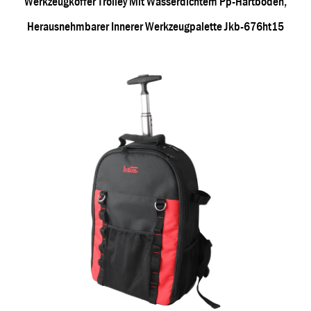
Werkzeugkoffer Trolley Mit Wasserdichtem Pp-Hartboden,
Herausnehmbarer Innerer Werkzeugpalette Jkb-676ht15