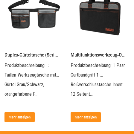
Duplex-Gürteltasche (Serie 200, Schwarz/Grau) JKB-39319
Multifunktionswerkzeug-Ordnerpaket (Serie 200) JKB-81719
eschreibung ：
Produktbeschreibung: 1 Paar
Produktbe
Werkzeugtasche mit
Gurtbandgriff 1-
Tragetasc
Reißverschlusstasche Innen:
Klappe aus S
bene F...
12 Seitent...
Gurtbandgr
zeigen
Mehr anzeigen
Mehr anz